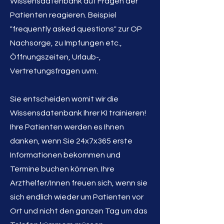
Wissensda
tenbank auf Fragen de
r
Patienten
reagieren. Beispiel
"frequently asked questions" zur OP
Nachsorge, zu I
mpfungen etc.,
Öffnungszeiten, Urlaub-,
Vertretungsfragen uvm.
Sie entscheiden womit wir die
Wissensdatenban
k Ihrer KI trainieren!
Ihre Patienten werden es Ihnen
danken, wenn Sie 24x7x365 erste
Informationen bekommen und
Termine buchen kö
nnen. Ihre
Arzthelfer/Innen freuen sich, wenn sie
sich endlich wieder um Patienten vor
Ort und
nicht den ganzen Tag um das