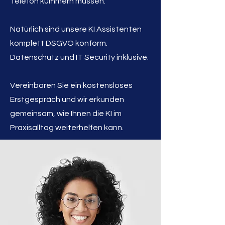
Telefon kümmern müssen.
Natürlic
h sind unsere KI Assistenten
komplett DSGVO konform
.
Datenschutz und IT Secu
rity ink
lusive.
Vereinbaren Sie ein kostensloses
Erst
gespräc
h und wir erkunden
gemeinsam, wie Ihnen die KI im
Praxisalltag weiterhelfen kann.